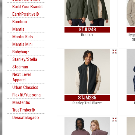
Build Your Brandit
EarthPositive®
Bamboo
Mantis
STJU248
Brooker
Hygg
Mantis Kids
S
Mantis Mini
Babybugz
Stanley/Stella
Stedman
Next Level
Apparel
Urban Classics
Flexfit/Yupoong
STJM235
MasterDis
Stanley Trail Blazer
TrueTimber®
Descatalogado