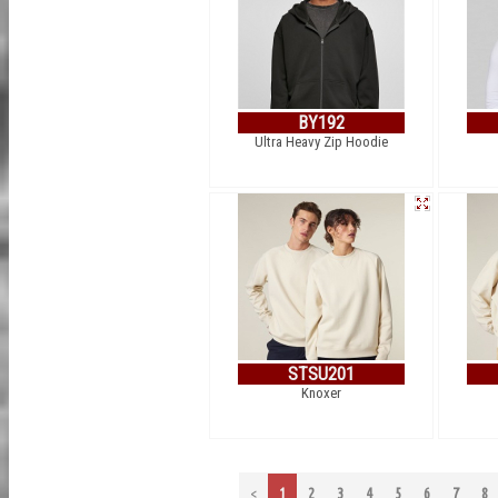
BY192
Ultra Heavy Zip Hoodie
STSU201
Knoxer
<
1
2
3
4
5
6
7
8