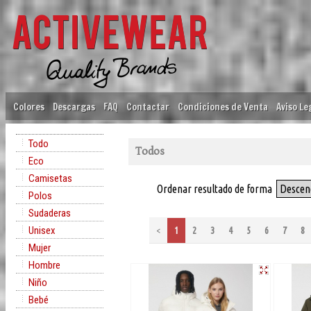
Colores
Descargas
FAQ
Contactar
Condiciones de Venta
Aviso Le
Todo
Todos
Eco
Camisetas
Ordenar resultado de forma
Descen
Polos
Sudaderas
Unisex
<
1
2
3
4
5
6
7
8
Mujer
Hombre
Niño
Bebé