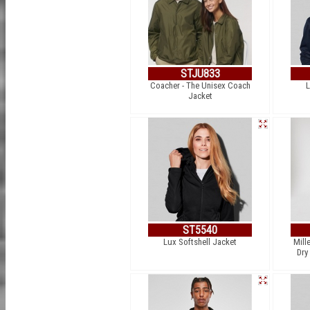
STJU833
Coacher - The Unisex Coach
L
Jacket
ST5540
Lux Softshell Jacket
Mill
Dry