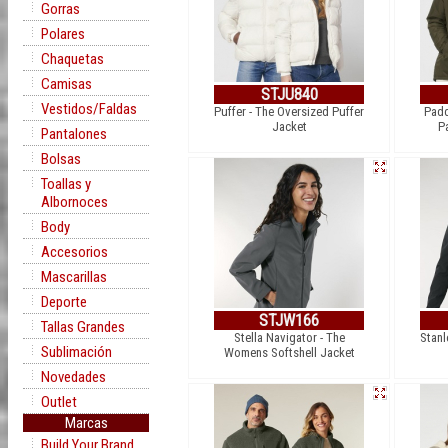
Gorras
Polares
Chaquetas
Camisas
STJU840
Vestidos/Faldas
Puffer - The Oversized Puffer
Padd
Jacket
P
Pantalones
Bolsas
Toallas y
Albornoces
Body
Accesorios
Mascarillas
Deporte
STJW166
Tallas Grandes
Stella Navigator - The
Stanl
Sublimación
Womens Softshell Jacket
Novedades
Outlet
Marcas
Build Your Brand