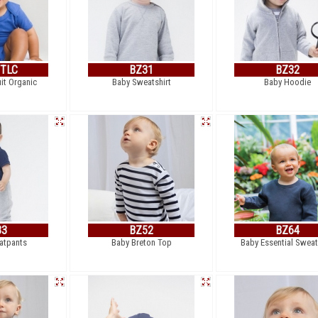
-TLC
BZ31
BZ32
it Organic
Baby Sweatshirt
Baby Hoodie
33
BZ52
BZ64
atpants
Baby Breton Top
Baby Essential Sweat