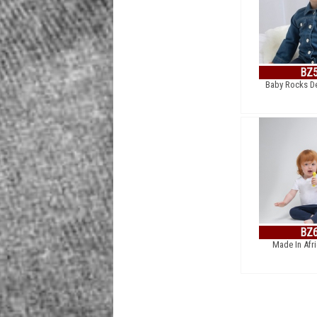
BZ
Baby Rocks D
BZ
Made In Afr