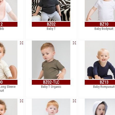
12
BZ02
BZ10
Bib
Baby T
Baby Bodysuit
30
BZ02-TLC
BZ13
Long Sleeve
Baby T Organic
Baby Rompasuit
uit