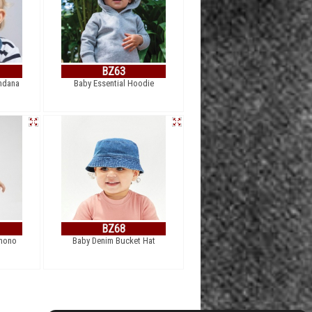
BZ63
ndana
Baby Essential Hoodie
BZ68
imono
Baby Denim Bucket Hat