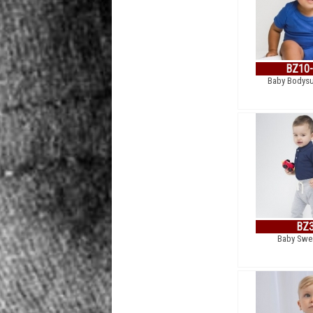
BZ10
Baby Bodysu
BZ
Baby Swe