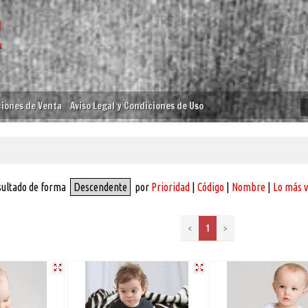
iones de Venta
Aviso Legal y Condiciones de Uso
sultado de forma
Descendente
por
Prioridad
|
Código
|
Nombre
|
Lo más 
<
1
>