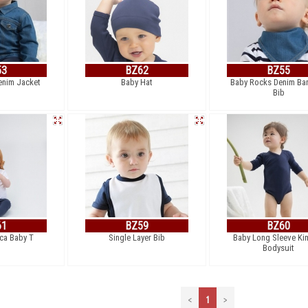
53
BZ62
BZ55
enim Jacket
Baby Hat
Baby Rocks Denim Ba
Bib
61
BZ59
BZ60
ica Baby T
Single Layer Bib
Baby Long Sleeve K
Bodysuit
<
1
>