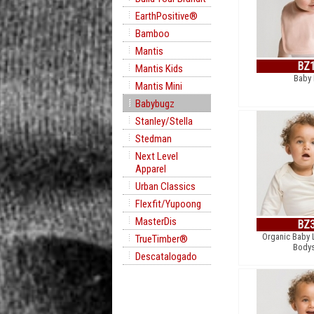
EarthPositive®
Bamboo
Mantis
BZ
Mantis Kids
Baby 
Mantis Mini
Babybugz
Stanley/Stella
Stedman
Next Level
Apparel
Urban Classics
Flexfit/Yupoong
MasterDis
BZ
Organic Baby 
TrueTimber®
Bodys
Descatalogado