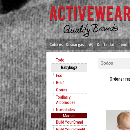
Colores
Descargas
FAQ
Contactar
Condic
Todo
Todos
Babybugz
Eco
Ordenar re
Bebé
Gorras
Toallas y
Albornoces
Novedades
Marcas
Build Your Brand
Build Your Brandit