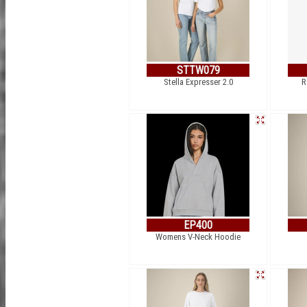
STTW079
Stella Expresser 2.0
R
EP400
Womens V-Neck Hoodie