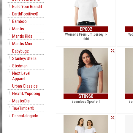
Build Your Brandit
EarthPositive®
Bamboo
Mantis
EP002
Womens Premium Jersey T-
Wom
Mantis Kids
shirt
Mantis Mini
Babybugz
Stanley/Stella
Stedman
Next Level
Apparel
Urban Classics
Flexfit/Yupoong
ST8960
MasterDis
Seamless Sports-T
Se
TrueTimber®
Descatalogado