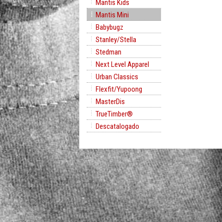
Mantis Kids
Mantis Mini
Babybugz
Stanley/Stella
Stedman
Next Level Apparel
Urban Classics
Flexfit/Yupoong
MasterDis
TrueTimber®
Descatalogado