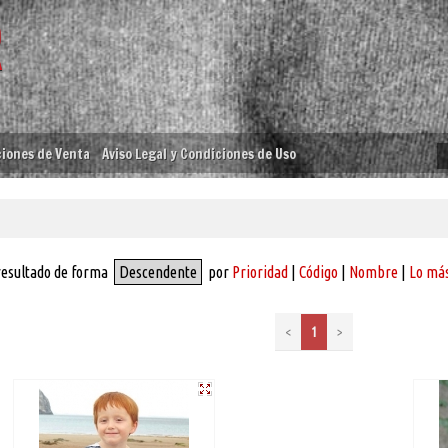
iones de Venta
Aviso Legal y Condiciones de Uso
resultado de forma
Descendente
por
Prioridad
|
Código
|
Nombre
|
Lo más
<
1
>