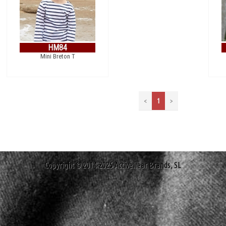
HM84
Mini Breton T
<
1
>
Copyright © 2014-2025 Activewear Brands, SL