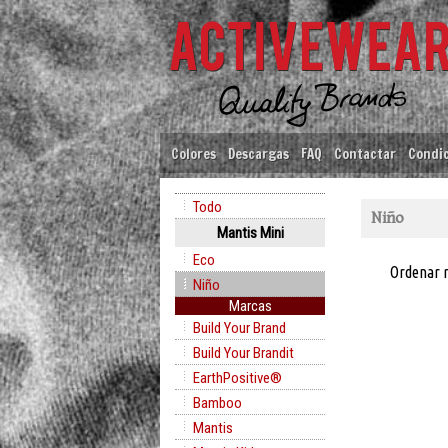
Colores
Descargas
FAQ
Contactar
Condic
Todo
Niño
Mantis Mini
Eco
Ordenar 
Niño
Marcas
Build Your Brand
Build Your Brandit
EarthPositive®
Bamboo
Mantis