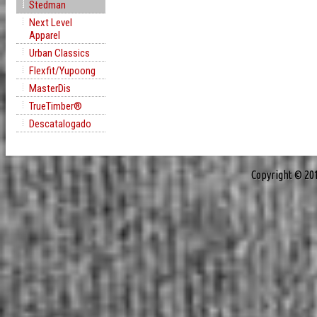
Stedman
Next Level
Apparel
Urban Classics
Flexfit/Yupoong
MasterDis
TrueTimber®
Descatalogado
Copyright © 20