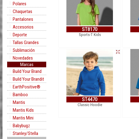
Polares
Chaquetas
Pantalones
Accesorios
ST8170
Deporte
Sports-T Kids
Tallas Grandes
Sublimación
Novedades
Marcas
Build Your Brand
Build Your Brandit
EarthPositive®
Bamboo
ST4470
Mantis
Classic Hoodie
Mantis Kids
Mantis Mini
Babybugz
Stanley/Stella