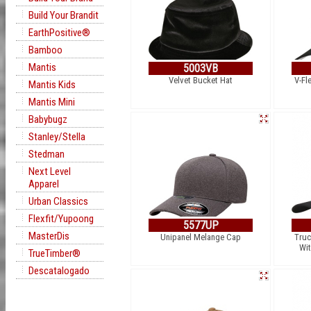
Build Your Brandit
EarthPositive®
Bamboo
Mantis
5003VB
Velvet Bucket Hat
V-Fl
Mantis Kids
Mantis Mini
Babybugz
Stanley/Stella
Stedman
Next Level
Apparel
Urban Classics
Flexfit/Yupoong
5577UP
MasterDis
Unipanel Melange Cap
Truc
Wit
TrueTimber®
Descatalogado