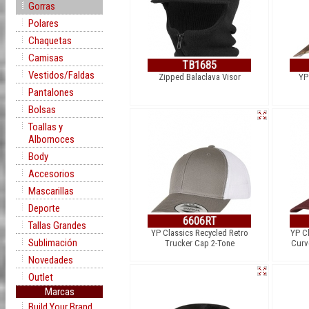
Gorras
Polares
Chaquetas
Camisas
TB1685
Vestidos/Faldas
Zipped Balaclava Visor
YP
Pantalones
Bolsas
Toallas y
Albornoces
Body
Accesorios
Mascarillas
Deporte
6606RT
Tallas Grandes
YP Classics Recycled Retro
YP C
Sublimación
Trucker Cap 2-Tone
Curv
Novedades
Outlet
Marcas
Build Your Brand