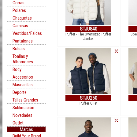
Gorras
Polares
Chaquetas
Camisas
STJU840
Vestidos/Faldas
Puffer - The Oversized Puffer
Spe
Jacket
Pantalones
Bolsas
Toallas y
Albornoces
Body
Accesorios
Mascarillas
Deporte
STJU250
Tallas Grandes
Puffer Gilet
Sublimación
Novedades
Outlet
Marcas
Build Your Brand