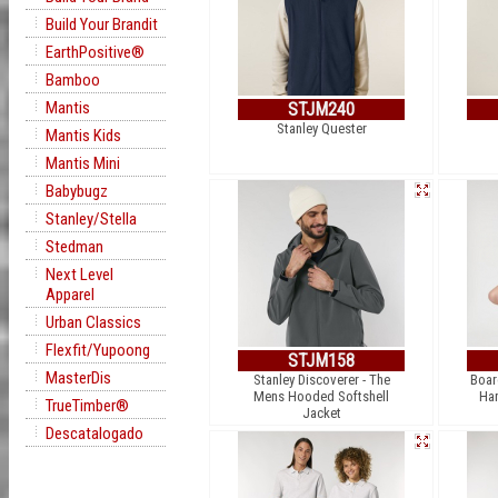
Build Your Brandit
EarthPositive®
Bamboo
Mantis
STJM240
Stanley Quester
Mantis Kids
Mantis Mini
Babybugz
Stanley/Stella
Stedman
Next Level
Apparel
Urban Classics
Flexfit/Yupoong
STJM158
MasterDis
Stanley Discoverer - The
Boar
Mens Hooded Softshell
Han
TrueTimber®
Jacket
Descatalogado