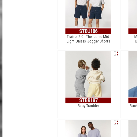
STBU186
Trainer 2.0 - The Iconic Mid-
M
Light Unisex Jogger Shorts
U
STBB187
Baby Tumbler
Buck