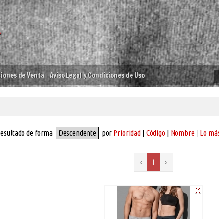
iones de Venta
Aviso Legal y Condiciones de Uso
resultado de forma
Descendente
por
Prioridad
|
Código
|
Nombre
|
Lo más
<
1
>