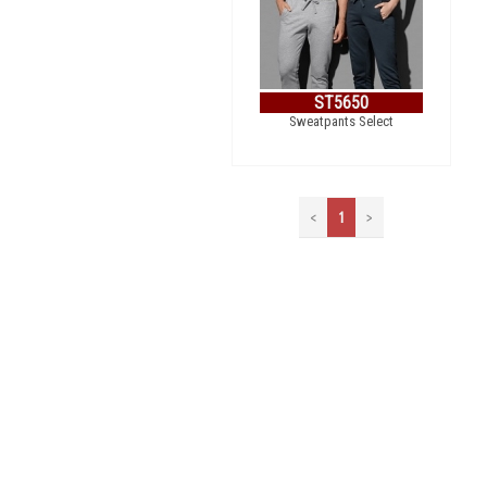
ST5650
Sweatpants Select
<
1
>