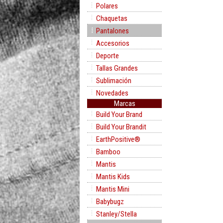
Polares
Chaquetas
Pantalones
Accesorios
Deporte
Tallas Grandes
Sublimación
Novedades
Marcas
Build Your Brand
Build Your Brandit
EarthPositive®
Bamboo
Mantis
Mantis Kids
Mantis Mini
Babybugz
Stanley/Stella