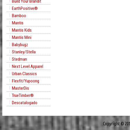
Build Your Brandit
EarthPositive®
Bamboo
Mantis
Mantis Kids
Mantis Mini
Babybugz
Stanley/Stella
Stedman
Next Level Apparel
Urban Classics
Flexfit/Yupoong
MasterDis
TrueTimber®
Descatalogado
Copyright © 20