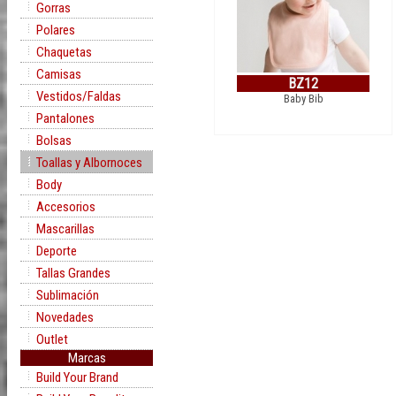
Gorras
Polares
Chaquetas
Camisas
BZ12
Vestidos/Faldas
Baby Bib
Pantalones
Bolsas
Toallas y Albornoces
Body
Accesorios
Mascarillas
Deporte
Tallas Grandes
Sublimación
Novedades
Outlet
Marcas
Build Your Brand