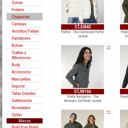
Gorras
Polares
Chaquetas
Camisas
STJU840
Vestidos/Faldas
Puffer - The Oversized Puffer
Padd
Jacket
P
Pantalones
Bolsas
Toallas y
Albornoces
Body
Accesorios
Mascarillas
Deporte
STJW166
Tallas Grandes
Stella Navigator - The
Stanl
Sublimación
Womens Softshell Jacket
Novedades
Outlet
Marcas
Build Your Brand