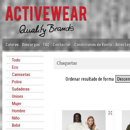
Colores
Descargas
FAQ
Contactar
Condiciones de Venta
Aviso Le
Todo
Chaquetas
Eco
Camisetas
Ordenar resultado de forma
Descen
Polos
Sudaderas
Unisex
Mujer
Hombre
Niño
Bebé