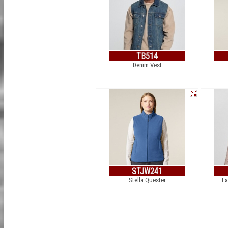
TB514
Denim Vest
STJW241
Stella Quester
La