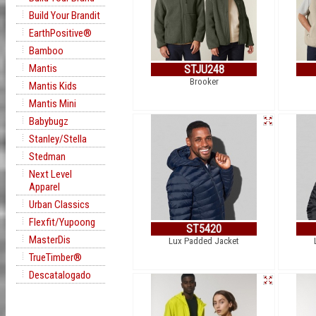
Build Your Brandit
EarthPositive®
Bamboo
Mantis
STJU248
Brooker
Mantis Kids
Mantis Mini
Babybugz
Stanley/Stella
Stedman
Next Level
Apparel
Urban Classics
Flexfit/Yupoong
ST5420
MasterDis
Lux Padded Jacket
TrueTimber®
Descatalogado