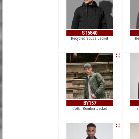
ST5840
Recycled Scuba Jacket
Re
BY157
Collar Bomber Jacket
S