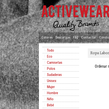
Colores
Descargas
FAQ
Contactar
Condic
Todo
Ropa Labor
Eco
Camisetas
Ordenar 
Polos
Sudaderas
Unisex
Mujer
Hombre
Niño
Bebé