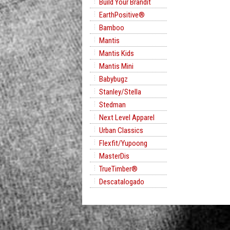
Build Your Brandit
EarthPositive®
Bamboo
Mantis
Mantis Kids
Mantis Mini
Babybugz
Stanley/Stella
Stedman
Next Level Apparel
Urban Classics
Flexfit/Yupoong
MasterDis
TrueTimber®
Descatalogado