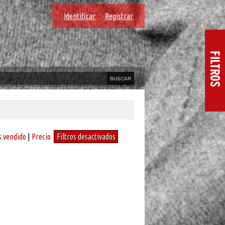
Identificar
Registrar
 vendido
|
Precio
Filtros desactivados