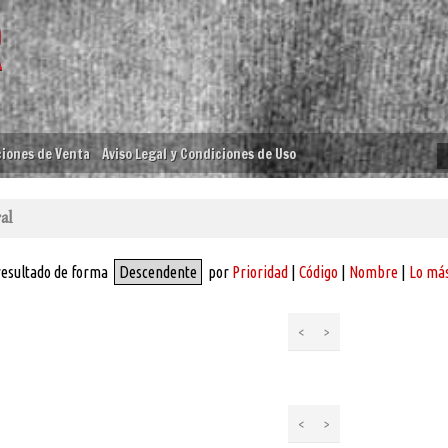
iones de Venta
Aviso Legal y Condiciones de Uso
al
resultado de forma
Descendente
por
Prioridad
|
Código
|
Nombre
|
Lo más
<
>
<
>