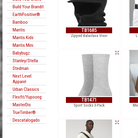
Build Your Brandit
EarthPositive®
Bamboo
Mantis
TB1685
Zipped Balaclava Visor
L
Mantis Kids
Mantis Mini
Babybugz
Stanley/Stella
Stedman
Next Level
Apparel
Urban Classics
Flexfit/Yupoong
TB1471
MasterDis
Sport Socks 3-Pack
Men
TrueTimber®
Descatalogado