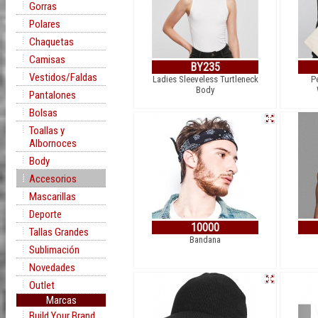
Gorras
Polares
Chaquetas
Camisas
BY235
Vestidos/Faldas
Ladies Sleeveless Turtleneck
Pe
Body
Pantalones
Bolsas
Toallas y
Albornoces
Body
Accesorios
Mascarillas
Deporte
10000
Tallas Grandes
Bandana
Sublimación
Novedades
Outlet
Marcas
Build Your Brand