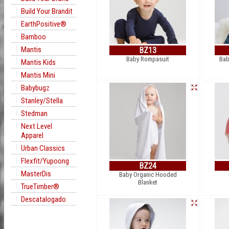
Build Your Brandit
EarthPositive®
Bamboo
Mantis
BZ13
Baby Rompasuit
Bab
Mantis Kids
Mantis Mini
Babybugz
Stanley/Stella
Stedman
Next Level
Apparel
Urban Classics
Flexfit/Yupoong
BZ24
MasterDis
Baby Organic Hooded
Blanket
TrueTimber®
Descatalogado