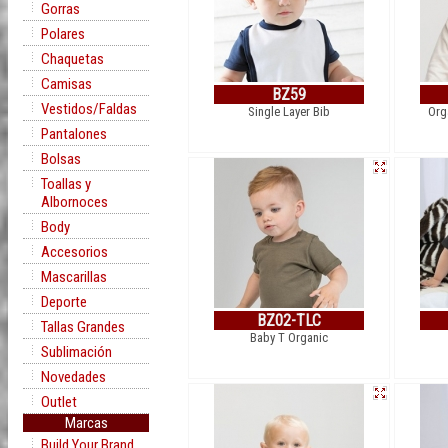
Gorras
Polares
Chaquetas
Camisas
BZ59
Vestidos/Faldas
Single Layer Bib
Org
Pantalones
Bolsas
Toallas y
Albornoces
Body
Accesorios
Mascarillas
Deporte
BZ02-TLC
Tallas Grandes
Baby T Organic
Sublimación
Novedades
Outlet
Marcas
Build Your Brand