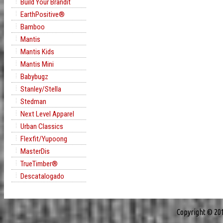
Build Your Brandit
EarthPositive®
Bamboo
Mantis
Mantis Kids
Mantis Mini
Babybugz
Stanley/Stella
Stedman
Next Level Apparel
Urban Classics
Flexfit/Yupoong
MasterDis
TrueTimber®
Descatalogado
Copyright © 20