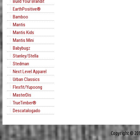
Build Your Brandit
EarthPositive®
Bamboo
Mantis
Mantis Kids
Mantis Mini
Babybugz
Stanley/Stella
Stedman
Next Level Apparel
Urban Classics
Flexfit/Yupoong
MasterDis
TrueTimber®
Descatalogado
Copyright © 20