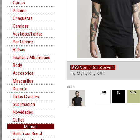
Gorras
Polares
Chaquetas
Camisas
Vestidos/Faldas
Pantalones
Bolsas
Toallas y Albornoces
Body
M80
Men´s Roll Sleeve T
Accesorios
S, M, L, XL, XXL
Mascarillas
Rollover
Deporte
WH
BL
SOO
Tallas Grandes
Sublimación
Novedades
Outlet
Marcas
Build Your Brand