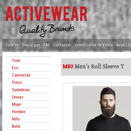
Colores
Descargas
FAQ
Contactar
Condiciones de Venta
Aviso Le
Todo
M80
Men´s Roll Sleeve T
Eco
Camisetas
Polos
Sudaderas
Unisex
Mujer
Hombre
Niño
Bebé