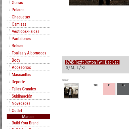
Gorras
Polares
Chaquetas
Camisas
Vestidos/Faldas
Pantalones
Bolsas
Toallas y Albornoces
Body
6745
Flexfit Cotton Twill Dad Cap
Accesorios
S/M, L/XL
Mascarillas
Rollover
Deporte
WH
PI
DG
Tallas Grandes
Sublimación
Novedades
Outlet
Marcas
Build Your Brand