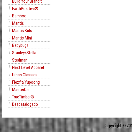
Build Your Brandit
EarthPositive®
Bamboo
Mantis
Mantis Kids
Mantis Mini
Babybugz
Stanley/Stella
Stedman
Next Level Apparel
Urban Classics
Flexfit/Yupoong
MasterDis
TrueTimber®
Descatalogado
Copyright © 20