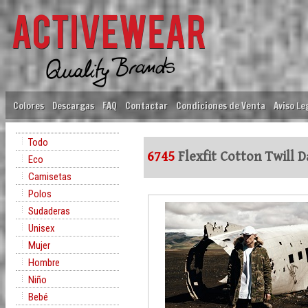
Colores
Descargas
FAQ
Contactar
Condiciones de Venta
Aviso Le
Todo
6745
Flexfit Cotton Twill 
Eco
Camisetas
Polos
Sudaderas
Unisex
Mujer
Hombre
Niño
Bebé