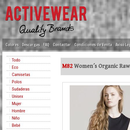
Colores
Descargas
FAQ
Contactar
Condiciones de Venta
Aviso Le
Todo
M82
Women´s Organic Raw
Eco
Camisetas
Polos
Sudaderas
Unisex
Mujer
Hombre
Niño
Bebé