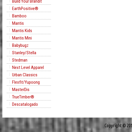
Build Your Brandit
EarthPositive®
Bamboo
Mantis
Mantis Kids
Mantis Mini
Babybugz
Stanley/Stella
Stedman
Next Level Apparel
Urban Classics
Flexfit/Yupoong
MasterDis
TrueTimber®
Descatalogado
Copyright © 20