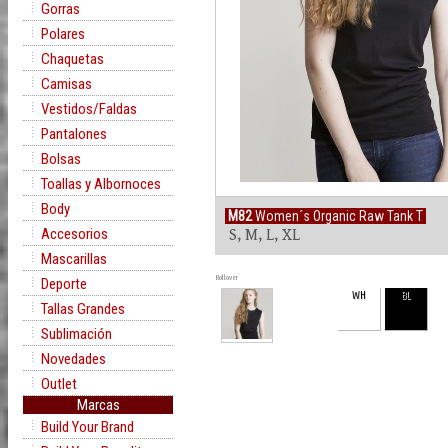
Gorras
Polares
Chaquetas
Camisas
Vestidos/Faldas
Pantalones
Bolsas
Toallas y Albornoces
Body
M82
Women´s Organic Raw Tank T
Accesorios
S, M, L, XL
Mascarillas
Rollover
Deporte
WH
BL
Tallas Grandes
Sublimación
Novedades
Outlet
Marcas
Build Your Brand