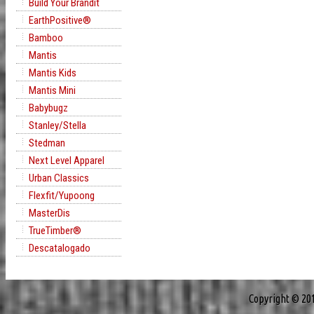
Build Your Brandit
EarthPositive®
Bamboo
Mantis
Mantis Kids
Mantis Mini
Babybugz
Stanley/Stella
Stedman
Next Level Apparel
Urban Classics
Flexfit/Yupoong
MasterDis
TrueTimber®
Descatalogado
Copyright © 20