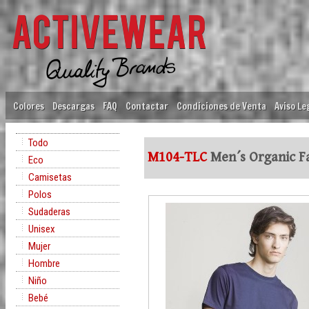
Colores
Descargas
FAQ
Contactar
Condiciones de Venta
Aviso Le
Todo
M104-TLC
Men´s Organic F
Eco
Camisetas
Polos
Sudaderas
Unisex
Mujer
Hombre
Niño
Bebé