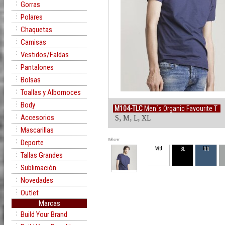
Gorras
Polares
Chaquetas
Camisas
Vestidos/Faldas
Pantalones
Bolsas
Toallas y Albornoces
Body
M104-TLC
Men´s Organic Favourite T
Accesorios
S, M, L, XL
Mascarillas
Rollover
Deporte
WH
BL
NN
Tallas Grandes
Sublimación
Novedades
Outlet
Marcas
Build Your Brand