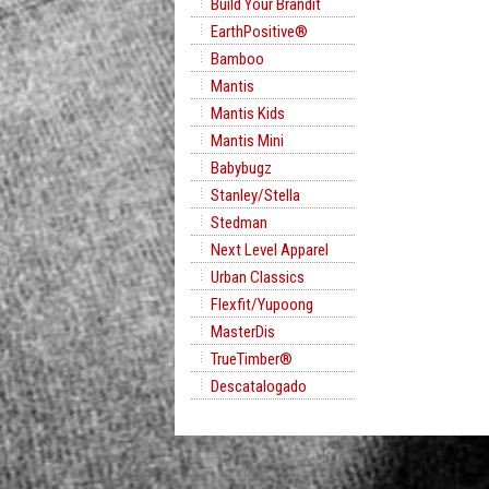
Build Your Brandit
EarthPositive®
Bamboo
Mantis
Mantis Kids
Mantis Mini
Babybugz
Stanley/Stella
Stedman
Next Level Apparel
Urban Classics
Flexfit/Yupoong
MasterDis
TrueTimber®
Descatalogado