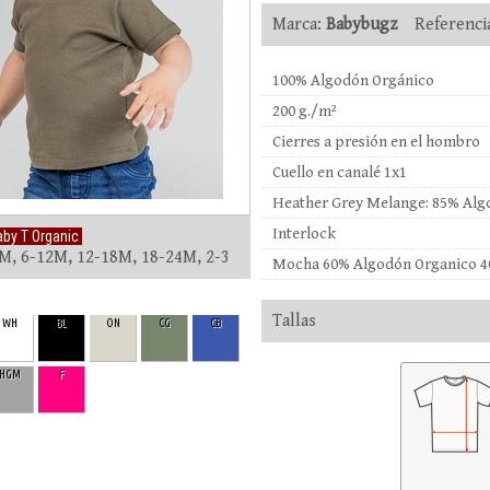
Marca:
Babybugz
Referenci
100% Algodón Orgánico
200 g./m²
Cierres a presión en el hombro
Cuello en canalé 1x1
Heather Grey Melange: 85% Alg
Interlock
by T Organic
M, 6-12M, 12-18M, 18-24M, 2-3
Mocha 60% Algodón Organico 40
Tallas
WH
BL
ON
CG
CB
HGM
F