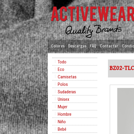
Colores
Descargas
FAQ
Contactar
Condic
Todo
BZ02-TLC
Eco
Camisetas
Polos
Sudaderas
Unisex
Mujer
Hombre
Niño
Bebé