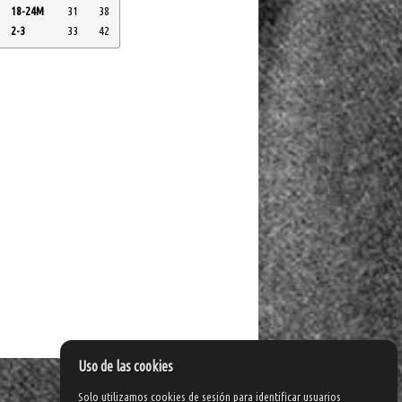
18-24M
31
38
2-3
33
42
Uso de las cookies
Solo utilizamos cookies de sesión para identificar usuarios