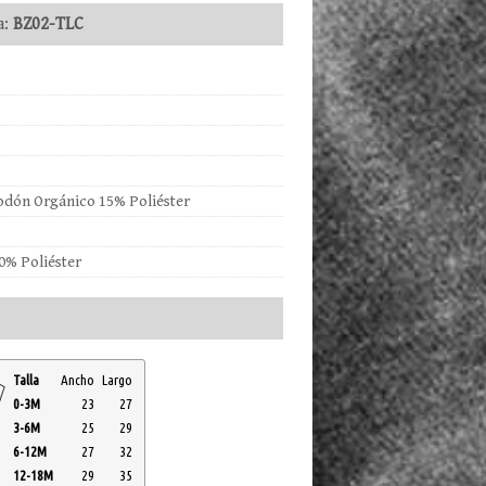
a:
BZ02-TLC
odón Orgánico 15% Poliéster
% Poliéster
Talla
Ancho
Largo
0-3M
23
27
3-6M
25
29
6-12M
27
32
12-18M
29
35