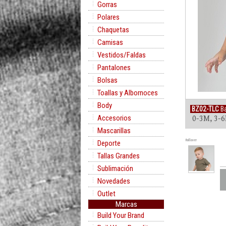
Gorras
Polares
Chaquetas
Camisas
Vestidos/Faldas
Pantalones
Bolsas
Toallas y Albornoces
Body
BZ02-TLC
Ba
Accesorios
0-3M, 3-6
Mascarillas
Rollover
Deporte
Tallas Grandes
Sublimación
Novedades
Outlet
Marcas
Build Your Brand