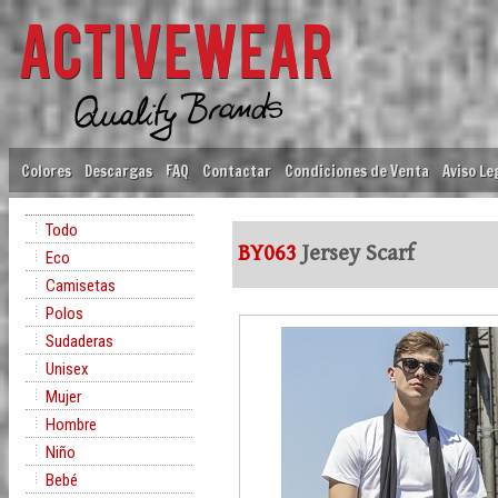
Colores
Descargas
FAQ
Contactar
Condiciones de Venta
Aviso Le
Todo
BY063
Jersey Scarf
Eco
Camisetas
Polos
Sudaderas
Unisex
Mujer
Hombre
Niño
Bebé