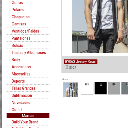
Gorras
Polares
Chaquetas
Camisas
Vestidos/Faldas
Pantalones
Bolsas
Toallas y Albornoces
Body
BY063
Jersey Scarf
Accesorios
Unica
Mascarillas
Rollover
Deporte
WH
BL
HG
C
Tallas Grandes
Sublimación
Novedades
Outlet
Marcas
Build Your Brand