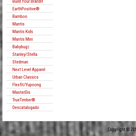
Build Your Brandit
EarthPositive®
Bamboo
Mantis
Mantis Kids
Mantis Mini
Babybugz
Stanley/Stella
Stedman
Next Level Apparel
Urban Classics
Flexfit/Yupoong
MasterDis
TrueTimber®
Descatalogado
Copyright © 20