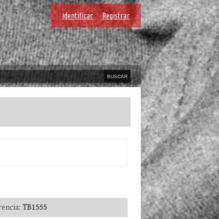
Identificar
Registrar
encia:
TB1555