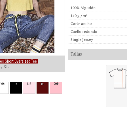
100% Algodón
140 g./m²
Corte ancho
Cuello redondo
Single Jersey
Tallas
es Short Oversized Tee
L, XL
WH
BL
LIR
RU
COP