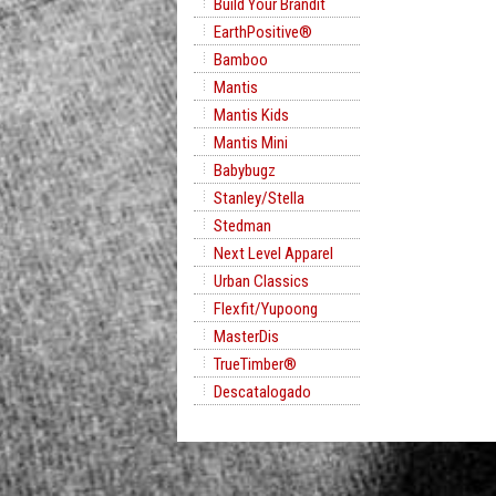
Build Your Brandit
EarthPositive®
Bamboo
Mantis
Mantis Kids
Mantis Mini
Babybugz
Stanley/Stella
Stedman
Next Level Apparel
Urban Classics
Flexfit/Yupoong
MasterDis
TrueTimber®
Descatalogado