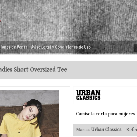
iones de Venta
Aviso Legal y Condiciones de Uso
dies Short Oversized Tee
Camiseta corta para mujeres
Marca:
Urban Classics
Refer