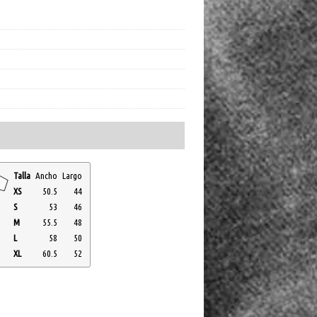
Talla
Ancho
Largo
XS
50.5
44
S
53
46
M
55.5
48
L
58
50
XL
60.5
52