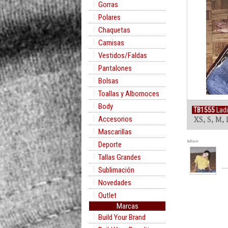
Gorras
Polares
Chaquetas
Camisas
Vestidos/Faldas
Pantalones
Bolsas
Toallas y Albornoces
Body
TB1555
Ladi
Accesorios
XS, S, M, 
Mascarillas
Rollover
Deporte
Tallas Grandes
Sublimación
Novedades
Outlet
Marcas
Build Your Brand