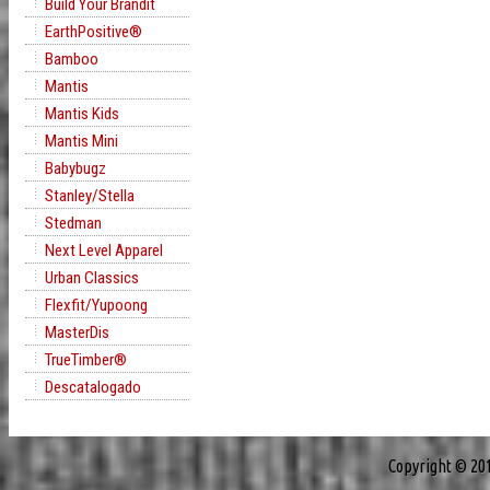
Build Your Brandit
EarthPositive®
Bamboo
Mantis
Mantis Kids
Mantis Mini
Babybugz
Stanley/Stella
Stedman
Next Level Apparel
Urban Classics
Flexfit/Yupoong
MasterDis
TrueTimber®
Descatalogado
Copyright © 20