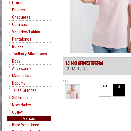
Gorras
Polares
Chaquetas
Camisas
Vestidos/Faldas
Pantalones
Bolsas
Toallas y Albornoces
Body
M193
The Boyfriend T
Accesorios
S, M, L, XL
Mascarillas
Rollover
Deporte
WH
BL
Tallas Grandes
Sublimación
Novedades
Outlet
Marcas
Build Your Brand