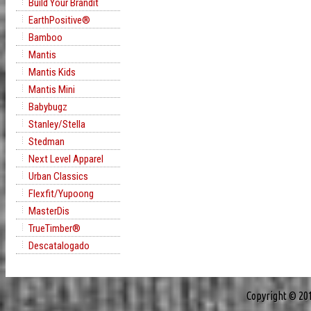
Build Your Brandit
EarthPositive®
Bamboo
Mantis
Mantis Kids
Mantis Mini
Babybugz
Stanley/Stella
Stedman
Next Level Apparel
Urban Classics
Flexfit/Yupoong
MasterDis
TrueTimber®
Descatalogado
Copyright © 20