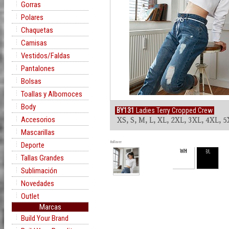
Gorras
Polares
Chaquetas
Camisas
Vestidos/Faldas
Pantalones
Bolsas
Toallas y Albornoces
Body
BY131
Ladies Terry Cropped Crew
Accesorios
XS, S, M, L, XL, 2XL, 3XL, 4XL, 
Mascarillas
Rollover
Deporte
WH
BL
Tallas Grandes
Sublimación
Novedades
Outlet
Marcas
Build Your Brand