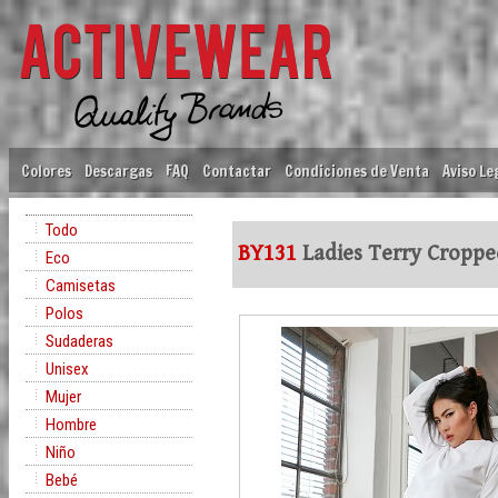
Colores
Descargas
FAQ
Contactar
Condiciones de Venta
Aviso Le
Todo
BY131
Ladies Terry Croppe
Eco
Camisetas
Polos
Sudaderas
Unisex
Mujer
Hombre
Niño
Bebé