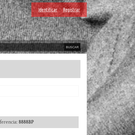
Identificar
Registrar
erencia:
8888BP