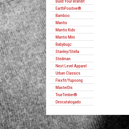
Build Your Brandit
EarthPositive®
Bamboo
Mantis
Mantis Kids
Mantis Mini
Babybugz
Stanley/Stella
Stedman
Next Level Apparel
Urban Classics
Flexfit/Yupoong
MasterDis
TrueTimber®
Descatalogado