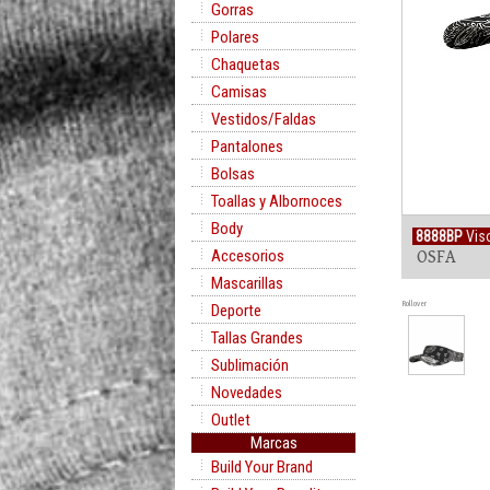
Gorras
Polares
Chaquetas
Camisas
Vestidos/Faldas
Pantalones
Bolsas
Toallas y Albornoces
Body
8888BP
Viso
Accesorios
OSFA
Mascarillas
Rollover
Deporte
Tallas Grandes
Sublimación
Novedades
Outlet
Marcas
Build Your Brand