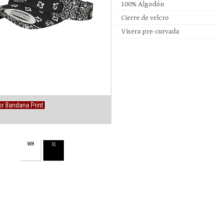
100% Algodón
Cierre de velcro
Visera pre-curvada
r Bandana Print
WH
BL