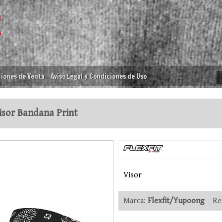
iones de Venta
Aviso Legal y Condiciones de Uso
sor Bandana Print
Visor
Marca:
Flexfit/Yupoong
Ref