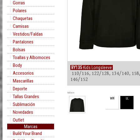
Gorras
Polares
Chaquetas
Camisas
Vestidos/Faldas
Pantalones
Bolsas
Toallas y Albornoces
Body
BY135
Kids Longsleeve
Accesorios
110/116, 122/128, 134/140, 158
146/152
Mascarillas
Deporte
Rollover
Tallas Grandes
WH
BL
Sublimación
Novedades
Outlet
Marcas
Build Your Brand