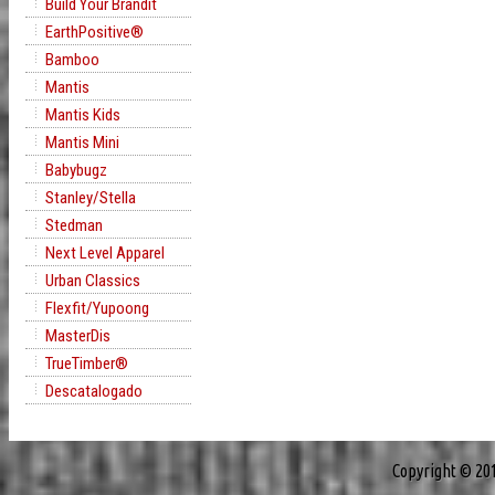
Build Your Brandit
EarthPositive®
Bamboo
Mantis
Mantis Kids
Mantis Mini
Babybugz
Stanley/Stella
Stedman
Next Level Apparel
Urban Classics
Flexfit/Yupoong
MasterDis
TrueTimber®
Descatalogado
Copyright © 20