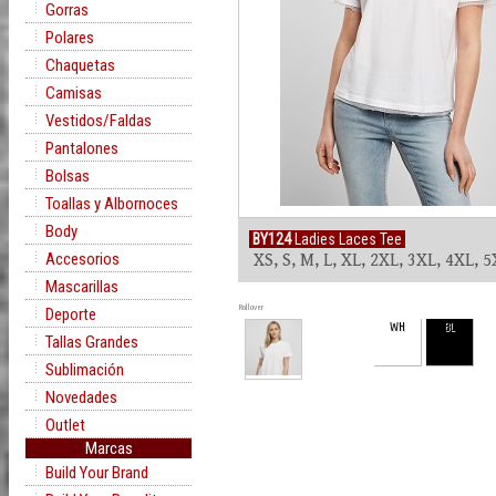
Gorras
Polares
Chaquetas
Camisas
Vestidos/Faldas
Pantalones
Bolsas
Toallas y Albornoces
Body
BY124
Ladies Laces Tee
Accesorios
XS, S, M, L, XL, 2XL, 3XL, 4XL, 
Mascarillas
Rollover
Deporte
WH
BL
Tallas Grandes
Sublimación
Novedades
Outlet
Marcas
Build Your Brand