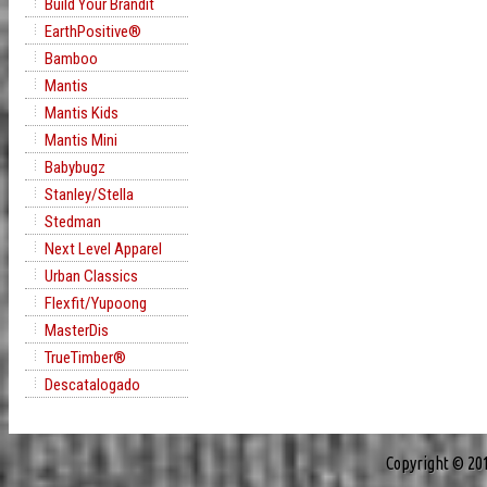
Build Your Brandit
EarthPositive®
Bamboo
Mantis
Mantis Kids
Mantis Mini
Babybugz
Stanley/Stella
Stedman
Next Level Apparel
Urban Classics
Flexfit/Yupoong
MasterDis
TrueTimber®
Descatalogado
Copyright © 20