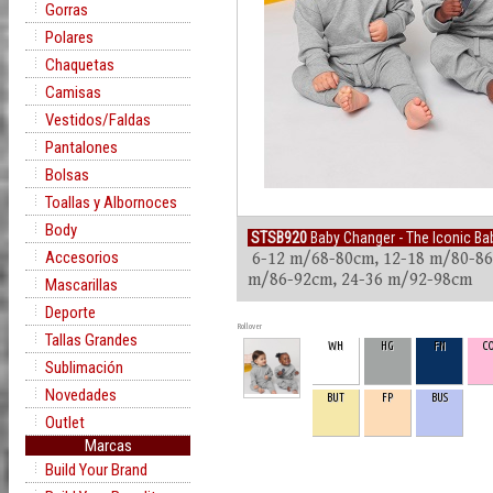
Gorras
Polares
Chaquetas
Camisas
Vestidos/Faldas
Pantalones
Bolsas
Toallas y Albornoces
Body
STSB920
Baby Changer - The Iconic Bab
Accesorios
6-12 m/68-80cm, 12-18 m/80-86
m/86-92cm, 24-36 m/92-98cm
Mascarillas
Deporte
Rollover
Tallas Grandes
WH
HG
FN
C
Sublimación
Novedades
BUT
FP
BUS
Outlet
Marcas
Build Your Brand