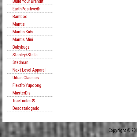
Build Your Brandit
EarthPositive®
Bamboo
Mantis
Mantis Kids
Mantis Mini
Babybugz
Stanley/Stella
Stedman
Next Level Apparel
Urban Classics
Flexfit/Yupoong
MasterDis
TrueTimber®
Descatalogado
Copyright © 20