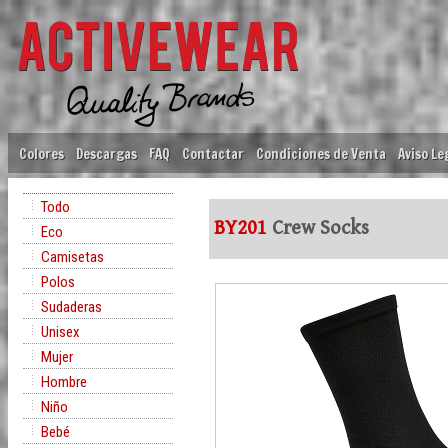
Colores
Descargas
FAQ
Contactar
Condiciones de Venta
Aviso Le
Todo
BY201
Crew Socks
Eco
Camisetas
Polos
Sudaderas
Unisex
Mujer
Hombre
Niño
Bebé