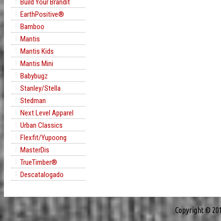
Build Your Brandit
EarthPositive®
Bamboo
Mantis
Mantis Kids
Mantis Mini
Babybugz
Stanley/Stella
Stedman
Next Level Apparel
Urban Classics
Flexfit/Yupoong
MasterDis
TrueTimber®
Descatalogado
Copyright © 20