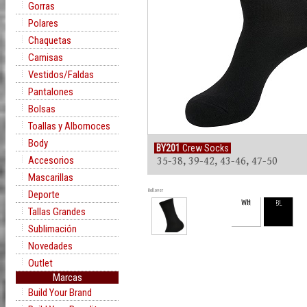
Gorras
Polares
Chaquetas
Camisas
Vestidos/Faldas
Pantalones
Bolsas
Toallas y Albornoces
Body
BY201
Crew Socks
Accesorios
35-38, 39-42, 43-46, 47-50
Mascarillas
Rollover
Deporte
WH
BL
Tallas Grandes
Sublimación
Novedades
Outlet
Marcas
Build Your Brand