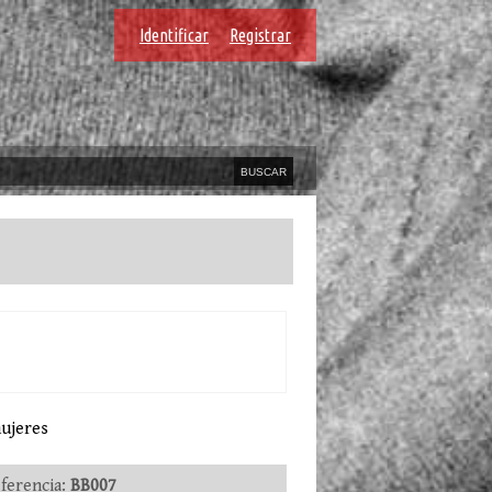
Identificar
Registrar
ujeres
erencia:
BB007