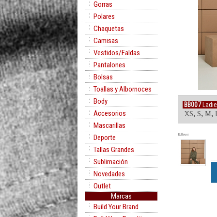
Gorras
Polares
Chaquetas
Camisas
Vestidos/Faldas
Pantalones
Bolsas
Toallas y Albornoces
Body
BB007
Ladie
Accesorios
XS, S, M, 
Mascarillas
Rollover
Deporte
Tallas Grandes
Sublimación
Novedades
Outlet
Marcas
Build Your Brand