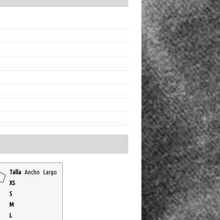
Talla
Ancho
Largo
XS
S
M
L