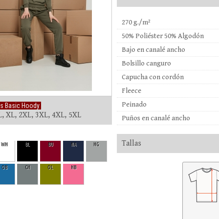
270 g./m²
50% Poliéster 50% Algodón
Bajo en canalé ancho
Bolsillo canguro
Capucha con cordón
Fleece
Peinado
s Basic Hoody
L, XL, 2XL, 3XL, 4XL, 5XL
Puños en canalé ancho
Tallas
WH
BL
BU
NA
HG
OB
CH
OL
HB