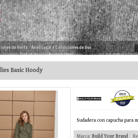
iones de Venta
Aviso Legal y Condiciones de Uso
ies Basic Hoody
Sudadera con capucha para m
Marca:
Build Your Brand
Ref