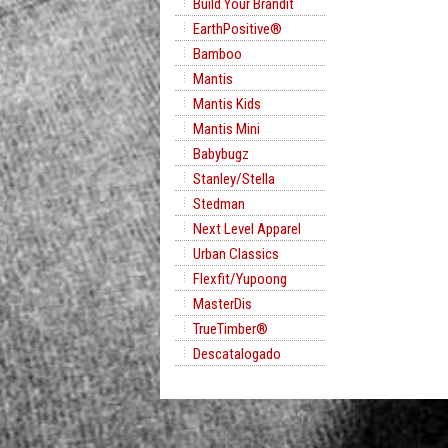
Build Your Brandit
EarthPositive®
Bamboo
Mantis
Mantis Kids
Mantis Mini
Babybugz
Stanley/Stella
Stedman
Next Level Apparel
Urban Classics
Flexfit/Yupoong
MasterDis
TrueTimber®
Descatalogado