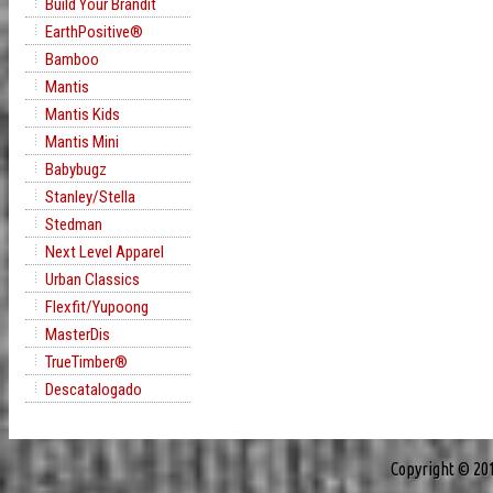
Build Your Brandit
EarthPositive®
Bamboo
Mantis
Mantis Kids
Mantis Mini
Babybugz
Stanley/Stella
Stedman
Next Level Apparel
Urban Classics
Flexfit/Yupoong
MasterDis
TrueTimber®
Descatalogado
Copyright © 20