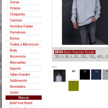
Gorras
Polares
Chaquetas
Camisas
Vestidos/Faldas
Pantalones
Bolsas
Toallas y Albornoces
Body
BB006
Basic Oversize Hoodie
Accesorios
XS, S, M, L, XL, 2XL, 3XL, 4XL, 
Mascarillas
Rollover
Deporte
WH
BL
NA
H
Tallas Grandes
Sublimación
OL
Novedades
Outlet
Marcas
Build Your Brand