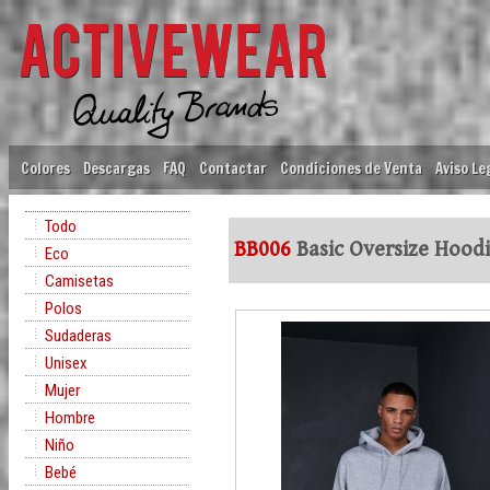
Colores
Descargas
FAQ
Contactar
Condiciones de Venta
Aviso Le
Todo
BB006
Basic Oversize Hood
Eco
Camisetas
Polos
Sudaderas
Unisex
Mujer
Hombre
Niño
Bebé