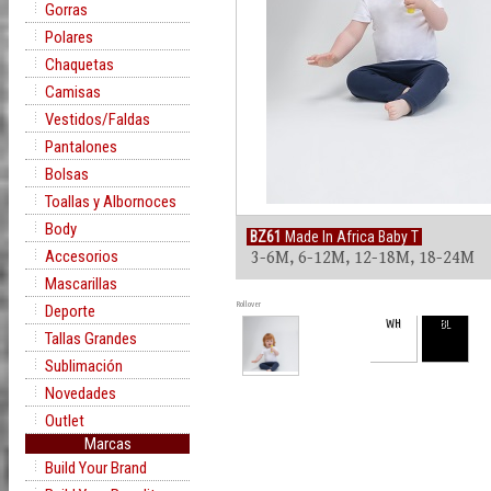
Gorras
Polares
Chaquetas
Camisas
Vestidos/Faldas
Pantalones
Bolsas
Toallas y Albornoces
Body
BZ61
Made In Africa Baby T
Accesorios
3-6M, 6-12M, 12-18M, 18-24M
Mascarillas
Rollover
Deporte
WH
BL
Tallas Grandes
Sublimación
Novedades
Outlet
Marcas
Build Your Brand