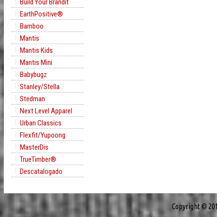
Build Your Brandit
EarthPositive®
Bamboo
Mantis
Mantis Kids
Mantis Mini
Babybugz
Stanley/Stella
Stedman
Next Level Apparel
Urban Classics
Flexfit/Yupoong
MasterDis
TrueTimber®
Descatalogado
Copyright © 20