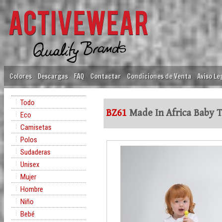
Colores
Descargas
FAQ
Contactar
Condiciones de Venta
Aviso Le
Todo
BZ61
Made In Africa Baby 
Eco
Camisetas
Polos
Sudaderas
Unisex
Mujer
Hombre
Niño
Bebé