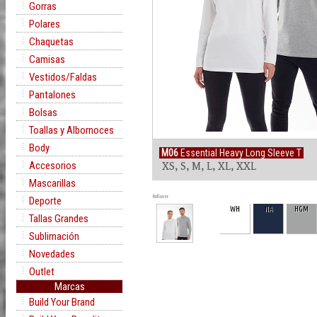
Gorras
Polares
Chaquetas
Camisas
Vestidos/Faldas
Pantalones
Bolsas
Toallas y Albornoces
Body
M06
Essential Heavy Long Sleeve T
Accesorios
XS, S, M, L, XL, XXL
Mascarillas
Rollover
Deporte
WH
NA
HGM
Tallas Grandes
Sublimación
Novedades
Outlet
Marcas
Build Your Brand