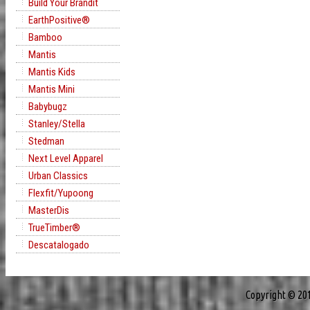
Build Your Brandit
EarthPositive®
Bamboo
Mantis
Mantis Kids
Mantis Mini
Babybugz
Stanley/Stella
Stedman
Next Level Apparel
Urban Classics
Flexfit/Yupoong
MasterDis
TrueTimber®
Descatalogado
Copyright © 20