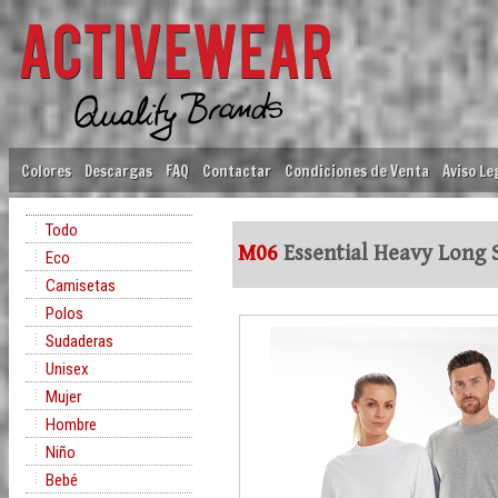
Colores
Descargas
FAQ
Contactar
Condiciones de Venta
Aviso Le
Todo
M06
Essential Heavy Long 
Eco
Camisetas
Polos
Sudaderas
Unisex
Mujer
Hombre
Niño
Bebé