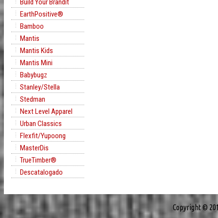
Build Your Brandit
EarthPositive®
Bamboo
Mantis
Mantis Kids
Mantis Mini
Babybugz
Stanley/Stella
Stedman
Next Level Apparel
Urban Classics
Flexfit/Yupoong
MasterDis
TrueTimber®
Descatalogado
Copyright © 20