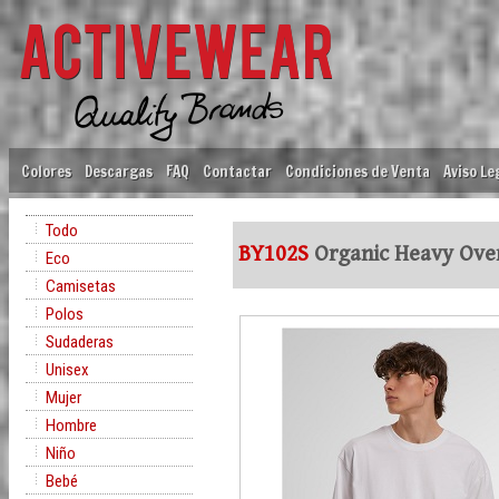
Colores
Descargas
FAQ
Contactar
Condiciones de Venta
Aviso Le
Todo
BY102S
Organic Heavy Over
Eco
Camisetas
Polos
Sudaderas
Unisex
Mujer
Hombre
Niño
Bebé