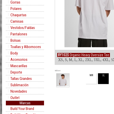
Gorras
Polares
Chaquetas
Camisas
Vestidos/Faldas
Pantalones
Bolsas
Toallas y Albornoces
Body
BY102S
Organic Heavy Oversize Tee
Accesorios
XS, S, M, L, XL, 2XL, 3XL, 4XL, 
Mascarillas
Rollover
Deporte
WH
BL
Tallas Grandes
Sublimación
Novedades
Outlet
Marcas
Build Your Brand