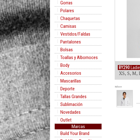
Gorras
Polares
Chaquetas
Camisas
Vestidos/Faldas
Pantalones
Bolsas
Toallas y Albornoces
Body
BY290
Ladie
Accesorios
XS, S, M, 
Mascarillas
Rollover
Deporte
Tallas Grandes
Sublimación
Novedades
Outlet
Marcas
Build Your Brand