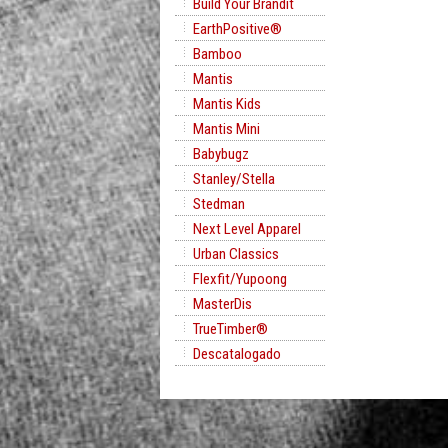
Build Your Brandit
EarthPositive®
Bamboo
Mantis
Mantis Kids
Mantis Mini
Babybugz
Stanley/Stella
Stedman
Next Level Apparel
Urban Classics
Flexfit/Yupoong
MasterDis
TrueTimber®
Descatalogado