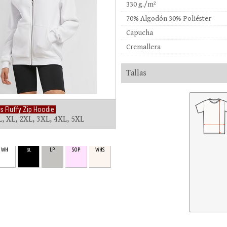
330 g./m²
70% Algodón 30% Poliéster
Capucha
Cremallera
Tallas
s Fluffy Zip Hoodie
L, XL, 2XL, 3XL, 4XL, 5XL
WH
BL
LP
SOP
WHS