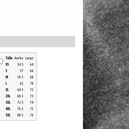
Talla
Ancho
Largo
XS
54.5
64
S
57
66
M
59.5
68
L
62
70
XL
64.5
72
2XL
68.5
73
3XL
72.5
74
4XL
76.5
75
5XL
80.5
76