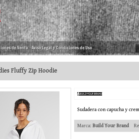
iones de Venta
Aviso Legal y Condiciones de Uso
ies Fluffy Zip Hoodie
Sudadera con capucha y crem
Marca:
Build Your Brand
Ref