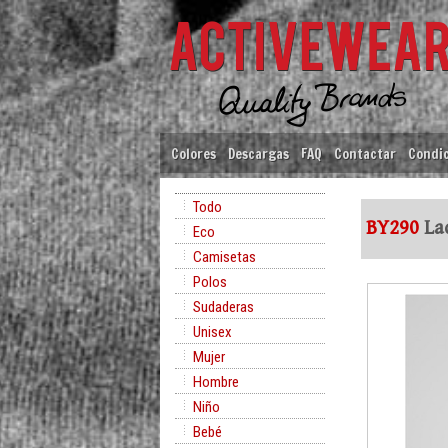
Colores
Descargas
FAQ
Contactar
Condic
Todo
BY290
Lad
Eco
Camisetas
Polos
Sudaderas
Unisex
Mujer
Hombre
Niño
Bebé