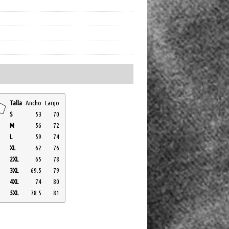
Talla
Ancho
Largo
S
53
70
M
56
72
L
59
74
XL
62
76
2XL
65
78
3XL
69.5
79
4XL
74
80
5XL
78.5
81