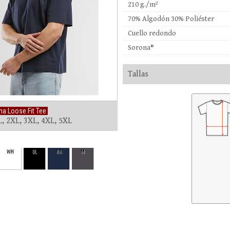
210 g./m²
70% Algodón 30% Poliéster
Cuello redondo
Sorona®
Tallas
a Loose Fit Tee
L, 2XL, 3XL, 4XL, 5XL
WH
BL
NA
M