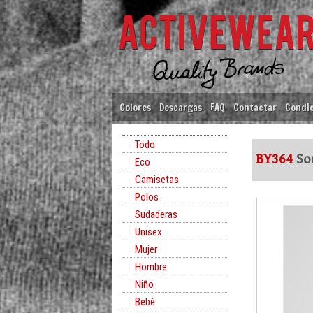
Colores
Descargas
FAQ
Contactar
Condic
Todo
BY364
Sor
Eco
Camisetas
Polos
Sudaderas
Unisex
Mujer
Hombre
Niño
Bebé