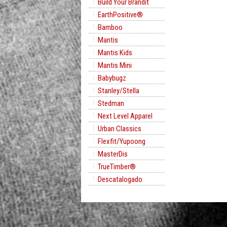
Build Your Brandit
EarthPositive®
Bamboo
Mantis
Mantis Kids
Mantis Mini
Babybugz
Stanley/Stella
Stedman
Next Level Apparel
Urban Classics
Flexfit/Yupoong
MasterDis
TrueTimber®
Descatalogado