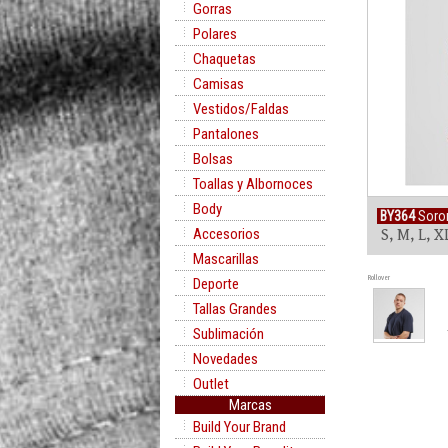
Gorras
Polares
Chaquetas
Camisas
Vestidos/Faldas
Pantalones
Bolsas
Toallas y Albornoces
Body
BY364
Soron
Accesorios
S, M, L, X
Mascarillas
Rollover
Deporte
Tallas Grandes
Sublimación
Novedades
Outlet
Marcas
Build Your Brand