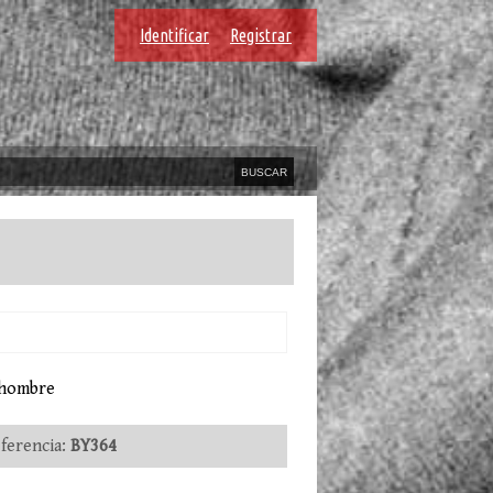
Identificar
Registrar
a hombre
erencia:
BY364