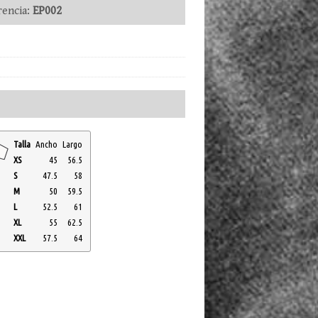
encia:
EP002
Talla
Ancho
Largo
XS
45
56.5
S
47.5
58
M
50
59.5
L
52.5
61
XL
55
62.5
XXL
57.5
64