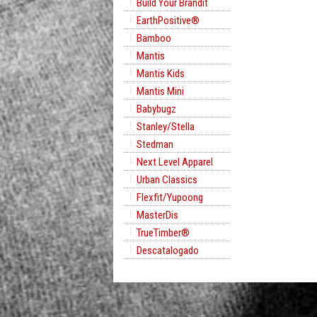
Build Your Brandit
EarthPositive®
Bamboo
Mantis
Mantis Kids
Mantis Mini
Babybugz
Stanley/Stella
Stedman
Next Level Apparel
Urban Classics
Flexfit/Yupoong
MasterDis
TrueTimber®
Descatalogado