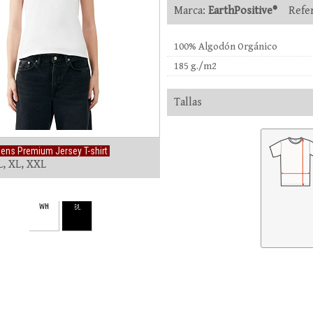
Marca:
EarthPositive®
Refer
100% Algodón Orgánico
185 g./m2
Tallas
ns Premium Jersey T-shirt
L, XL, XXL
WH
BL