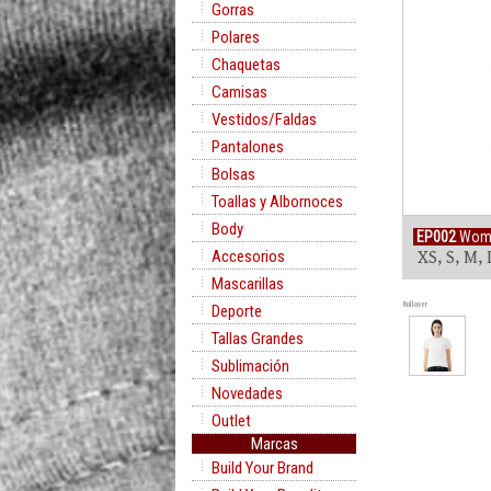
Gorras
Polares
Chaquetas
Camisas
Vestidos/Faldas
Pantalones
Bolsas
Toallas y Albornoces
Body
EP002
Wome
Accesorios
XS, S, M, 
Mascarillas
Rollover
Deporte
Tallas Grandes
Sublimación
Novedades
Outlet
Marcas
Build Your Brand