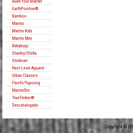
Build Your Brandit
EarthPositive®
Bamboo
Mantis
Mantis Kids
Mantis Mini
Babybugz
Stanley/Stella
Stedman
Next Level Apparel
Urban Classics
Flexfit/Yupoong
MasterDis
TrueTimber®
Descatalogado
Copyright © 20