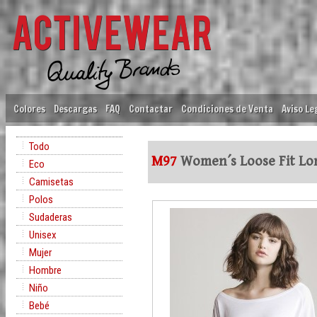
Colores
Descargas
FAQ
Contactar
Condiciones de Venta
Aviso Le
Todo
M97
Women´s Loose Fit Lo
Eco
Camisetas
Polos
Sudaderas
Unisex
Mujer
Hombre
Niño
Bebé