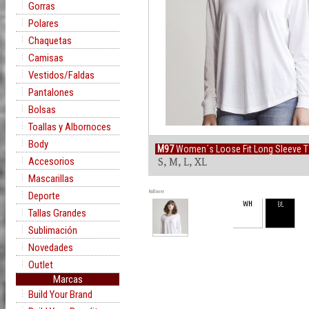
Gorras
Polares
Chaquetas
Camisas
Vestidos/Faldas
Pantalones
Bolsas
Toallas y Albornoces
Body
M97
Women´s Loose Fit Long Sleeve 
Accesorios
S, M, L, XL
Mascarillas
Rollover
Deporte
WH
BL
Tallas Grandes
Sublimación
Novedades
Outlet
Marcas
Build Your Brand