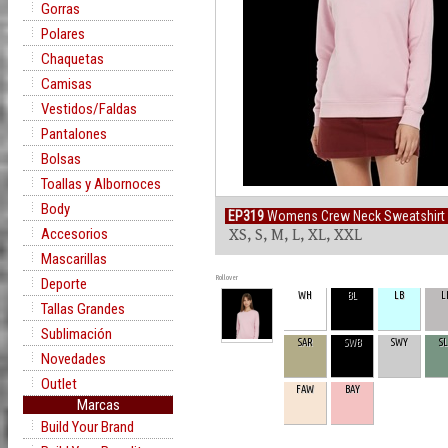
Gorras
Polares
Chaquetas
Camisas
Vestidos/Faldas
Pantalones
Bolsas
Toallas y Albornoces
Body
EP319
Womens Crew Neck Sweatshirt
Accesorios
XS, S, M, L, XL, XXL
Mascarillas
Rollover
Deporte
WH
BL
LB
L
Tallas Grandes
Sublimación
SAR
SWB
SWY
S
Novedades
Outlet
FAW
BAY
Marcas
Build Your Brand