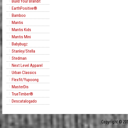
Build Your Brandit
EarthPositive®
Bamboo
Mantis
Mantis Kids
Mantis Mini
Babybugz
Stanley/Stella
Stedman
Next Level Apparel
Urban Classics
Flexfit/Yupoong
MasterDis
TrueTimber®
Descatalogado
Copyright © 20