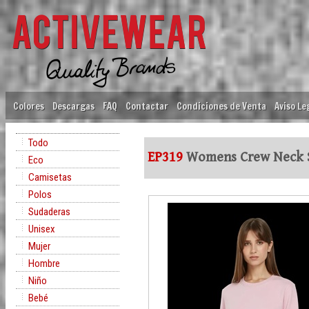
Colores
Descargas
FAQ
Contactar
Condiciones de Venta
Aviso Le
Todo
EP319
Womens Crew Neck S
Eco
Camisetas
Polos
Sudaderas
Unisex
Mujer
Hombre
Niño
Bebé