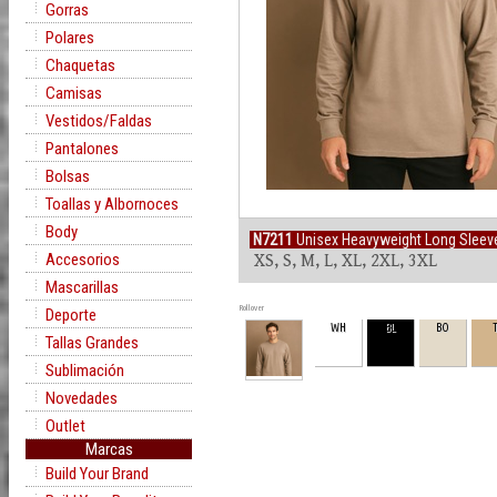
Gorras
Polares
Chaquetas
Camisas
Vestidos/Faldas
Pantalones
Bolsas
Toallas y Albornoces
Body
N7211
Unisex Heavyweight Long Slee
Accesorios
XS, S, M, L, XL, 2XL, 3XL
Mascarillas
Rollover
Deporte
WH
BL
BO
Tallas Grandes
Sublimación
Novedades
Outlet
Marcas
Build Your Brand