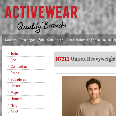
Colores
Descargas
FAQ
Contactar
Condiciones de Venta
Aviso Le
Todo
N7211
Unisex Heavyweight
Eco
Camisetas
Polos
Sudaderas
Unisex
Mujer
Hombre
Niño
Bebé