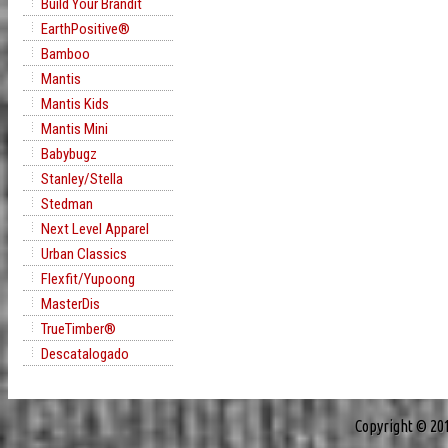
Build Your Brandit
EarthPositive®
Bamboo
Mantis
Mantis Kids
Mantis Mini
Babybugz
Stanley/Stella
Stedman
Next Level Apparel
Urban Classics
Flexfit/Yupoong
MasterDis
TrueTimber®
Descatalogado
Copyright © 20