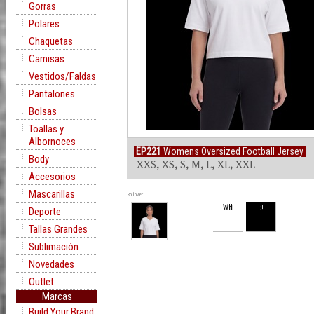
Gorras
Polares
Chaquetas
Camisas
Vestidos/Faldas
Pantalones
Bolsas
Toallas y
Albornoces
EP221
Womens Oversized Football Jersey
Body
XXS, XS, S, M, L, XL, XXL
Accesorios
Mascarillas
Rollover
WH
BL
Deporte
Tallas Grandes
Sublimación
Novedades
Outlet
Marcas
Build Your Brand