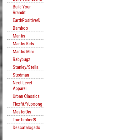
Build Your
Brandit
EarthPositive®
Bamboo
Mantis
Mantis Kids
Mantis Mini
Babybugz
Stanley/Stella
Stedman
Next Level
Apparel
Urban Classics
Flexfit/Yupoong
MasterDis
TrueTimber®
Descatalogado