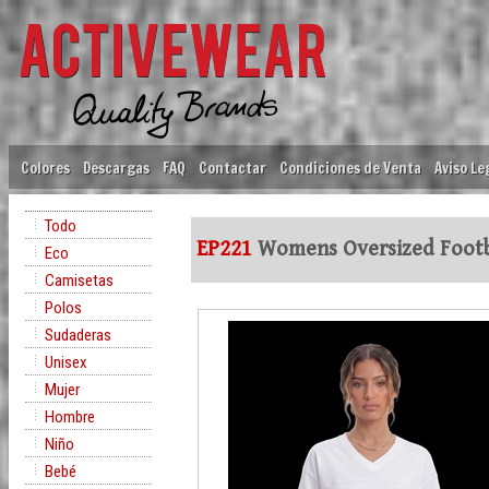
Colores
Descargas
FAQ
Contactar
Condiciones de Venta
Aviso Le
Todo
EP221
Womens Oversized Footba
Eco
Camisetas
Polos
Sudaderas
Unisex
Mujer
Hombre
Niño
Bebé