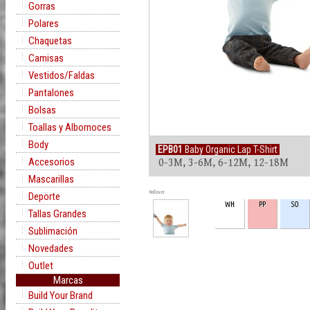
Gorras
Polares
Chaquetas
Camisas
Vestidos/Faldas
Pantalones
Bolsas
Toallas y Albornoces
Body
EPB01
Baby Organic Lap T-Shirt
Accesorios
0-3M, 3-6M, 6-12M, 12-18M
Mascarillas
Rollover
Deporte
WH
PP
SO
Tallas Grandes
Sublimación
Novedades
Outlet
Marcas
Build Your Brand