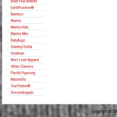
Build Your Brandit
EarthPositive®
Bamboo
Mantis
Mantis Kids
Mantis Mini
Babybugz
Stanley/Stella
Stedman
Next Level Apparel
Urban Classics
Flexfit/Yupoong
MasterDis
TrueTimber®
Descatalogado
Copyright © 20