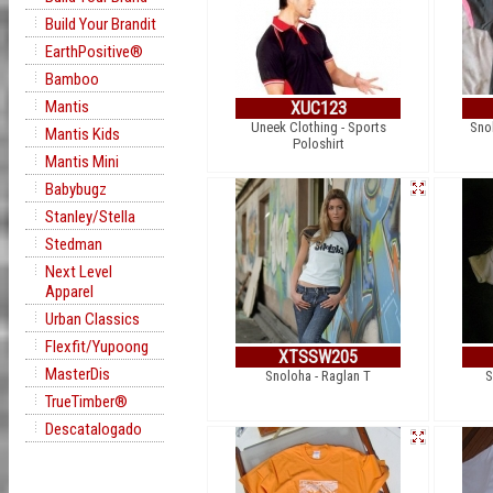
Build Your Brandit
EarthPositive®
Bamboo
Mantis
XUC123
Uneek Clothing - Sports
Sno
Mantis Kids
Poloshirt
Mantis Mini
Babybugz
Stanley/Stella
Stedman
Next Level
Apparel
Urban Classics
Flexfit/Yupoong
XTSSW205
MasterDis
Snoloha - Raglan T
S
TrueTimber®
Descatalogado