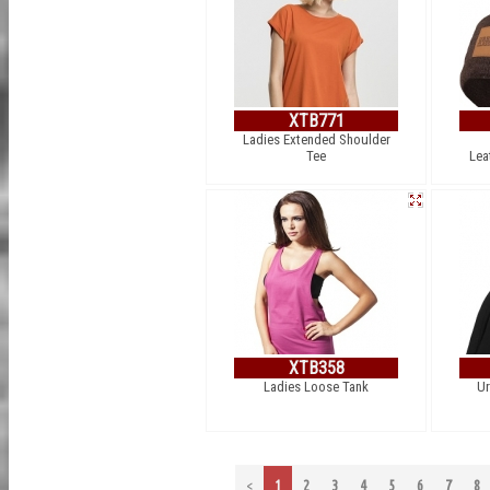
XTB771
Ladies Extended Shoulder
Tee
Lea
XTB358
Ladies Loose Tank
Ur
<
1
2
3
4
5
6
7
8