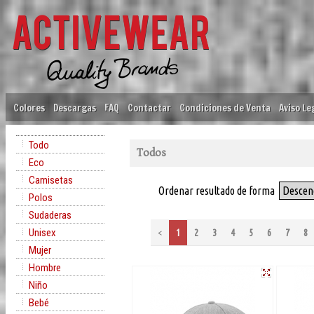
Colores
Descargas
FAQ
Contactar
Condiciones de Venta
Aviso Le
Todo
Todos
Eco
Camisetas
Ordenar resultado de forma
Descen
Polos
Sudaderas
Unisex
<
1
2
3
4
5
6
7
8
Mujer
Hombre
Niño
Bebé