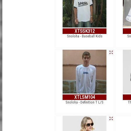
XTSSK312
Snoloha - Baseball Kids
Sn
XTLSM104
Snoloha - Definition T L/S
Th