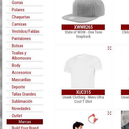
Gorras
Polares
Chaquetas
Camisas
XWW8265
Vestidos/Faldas
State of WOW - One Tone
Chil
Snapback
Pantalones
Bolsas
Toallas y
Albornoces
Body
Accesorios
Mascarillas
Deporte
XUC315
Tallas Grandes
Uneek Clothing - Mens Ultra
Uneek
Sublimación
Cool T Shirt
Novedades
Outlet
Marcas
Build Your Brand