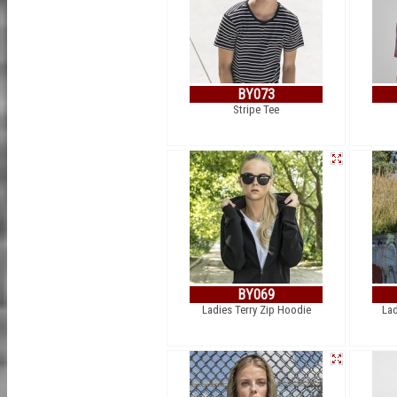
BY073
Stripe Tee
BY069
Ladies Terry Zip Hoodie
Lad