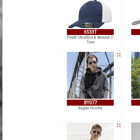
6533T
Flexfit Ultrafibre & Airmesh 2-
Tone
BY077
Raglan Hoodie