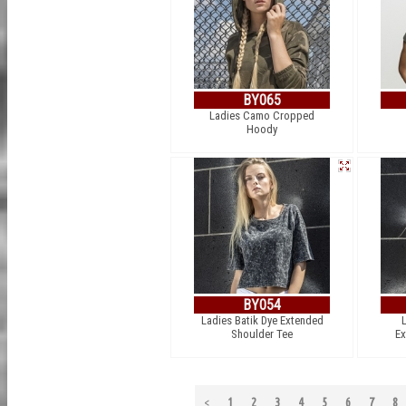
BY065
Ladies Camo Cropped
Hoody
BY054
Ladies Batik Dye Extended
Shoulder Tee
Ex
<
1
2
3
4
5
6
7
8