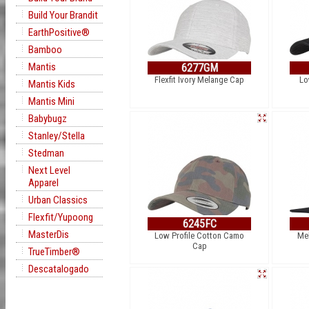
Build Your Brandit
EarthPositive®
Bamboo
Mantis
6277GM
Flexfit Ivory Melange Cap
Lo
Mantis Kids
Mantis Mini
Babybugz
Stanley/Stella
Stedman
Next Level
Apparel
Urban Classics
Flexfit/Yupoong
6245FC
MasterDis
Low Profile Cotton Camo
Me
Cap
TrueTimber®
Descatalogado