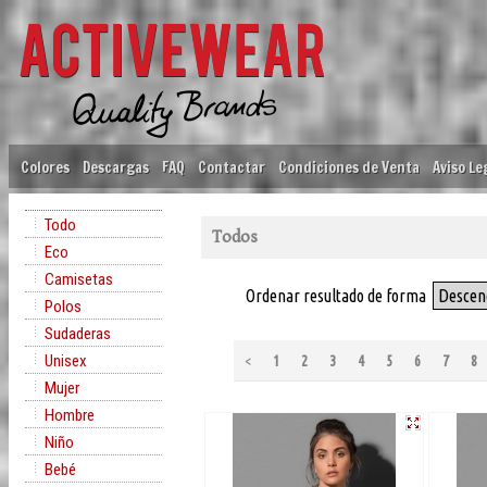
Colores
Descargas
FAQ
Contactar
Condiciones de Venta
Aviso Le
Todo
Todos
Eco
Camisetas
Ordenar resultado de forma
Descen
Polos
Sudaderas
Unisex
<
1
2
3
4
5
6
7
8
Mujer
Hombre
Niño
Bebé