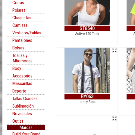
Gorras
Polares
Chaquetas
Camisas
ST8540
Vestidos/Faldas
Active 140 Tank
A
Pantalones
Bolsas
Toallas y
Albornoces
Body
Accesorios
Mascarillas
Deporte
BY063
Tallas Grandes
Jersey Scarf
Sublimación
Novedades
Outlet
Marcas
Build Your Brand