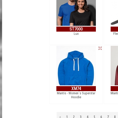
ST7000
Lux
Fle
XM74
Mantis - Women´s Superstar
Manti
Hoodie
<
1
2
3
4
5
6
7
8