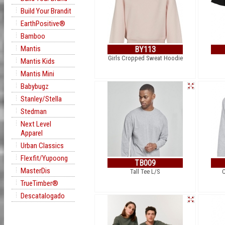
Build Your Brandit
EarthPositive®
Bamboo
Mantis
BY113
Girls Cropped Sweat Hoodie
Mantis Kids
Mantis Mini
Babybugz
Stanley/Stella
Stedman
Next Level
Apparel
Urban Classics
Flexfit/Yupoong
TB009
MasterDis
Tall Tee L/S
C
TrueTimber®
Descatalogado