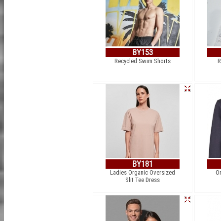
BY153
Recycled Swim Shorts
R
BY181
Ladies Organic Oversized
Or
Slit Tee Dress