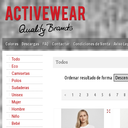
Colores
Descargas
FAQ
Contactar
Condiciones de Venta
Aviso Le
Todo
Todos
Eco
Camisetas
Ordenar resultado de forma
Descen
Polos
Sudaderas
Unisex
<
1
2
3
4
5
6
7
8
Mujer
Hombre
Niño
Bebé