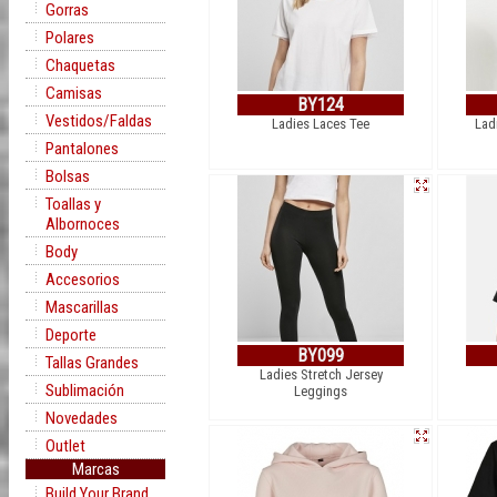
Gorras
Polares
Chaquetas
Camisas
BY124
Vestidos/Faldas
Ladies Laces Tee
Lad
Pantalones
Bolsas
Toallas y
Albornoces
Body
Accesorios
Mascarillas
Deporte
BY099
Tallas Grandes
Ladies Stretch Jersey
Sublimación
Leggings
Novedades
Outlet
Marcas
Build Your Brand