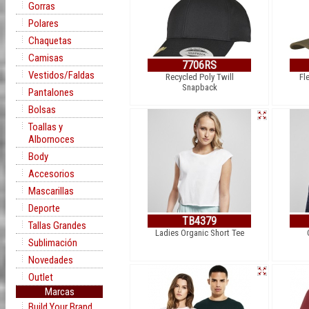
Gorras
Polares
Chaquetas
Camisas
7706RS
Vestidos/Faldas
Recycled Poly Twill
Fl
Snapback
Pantalones
Bolsas
Toallas y
Albornoces
Body
Accesorios
Mascarillas
Deporte
TB4379
Tallas Grandes
Ladies Organic Short Tee
Sublimación
Novedades
Outlet
Marcas
Build Your Brand