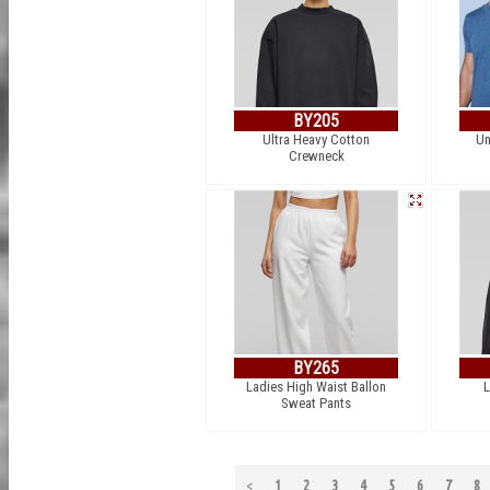
BY205
Ultra Heavy Cotton
Un
Crewneck
BY265
Ladies High Waist Ballon
L
Sweat Pants
<
1
2
3
4
5
6
7
8