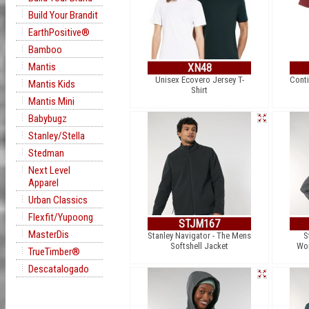
Build Your Brandit
EarthPositive®
Bamboo
Mantis
XN48
Unisex Ecovero Jersey T-
Conti
Mantis Kids
Shirt
Mantis Mini
Babybugz
Stanley/Stella
Stedman
Next Level
Apparel
Urban Classics
Flexfit/Yupoong
STJM167
MasterDis
Stanley Navigator - The Mens
S
Softshell Jacket
Wom
TrueTimber®
Descatalogado