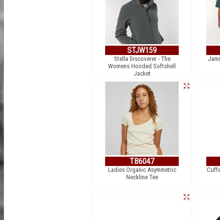
STJW159
Stella Discoverer - The
Jamm
Womens Hooded Softshell
Jacket
TB6047
Ladies Organic Asymmetric
Cuff
Neckline Tee