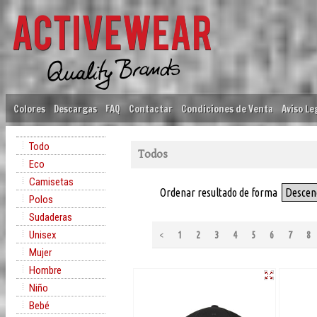
Colores
Descargas
FAQ
Contactar
Condiciones de Venta
Aviso Le
Todo
Todos
Eco
Camisetas
Ordenar resultado de forma
Descen
Polos
Sudaderas
Unisex
<
1
2
3
4
5
6
7
8
Mujer
Hombre
Niño
Bebé