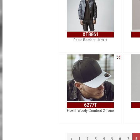
XTB861
Basic Bomber Jacket
6277T
Flexfit Wooly Combed 2-Tone
<
1
2
3
4
5
6
7
8