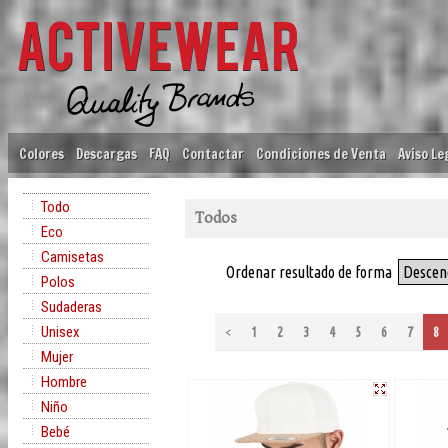
Colores
Descargas
FAQ
Contactar
Condiciones de Venta
Aviso Le
Todo
Todos
Eco
Camisetas
Ordenar resultado de forma
Descen
Polos
Sudaderas
Unisex
<
1
2
3
4
5
6
7
8
Mujer
Hombre
Niño
Bebé