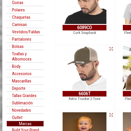
Gorras
Polares
Chaquetas
Camisas
6089CO
Vestidos/Faldas
Cork Snapback
Flex
Pantalones
Bolsas
Toallas y
Albornoces
Body
Accesorios
Mascarillas
Deporte
6606T
Tallas Grandes
Retro Trucker 2-Tone
Flex
Sublimación
Novedades
Outlet
Marcas
Build Your Brand