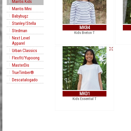
Mantis Kids
Mantis Mini
Babybugz
Stanley/Stella
MK84
Stedman
Kids Breton T
Next Level
Apparel
Urban Classics
Flexfit/Yupoong
MasterDis
TrueTimber®
Descatalogado
MK01
Kids Essential T