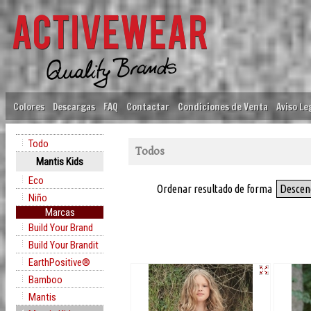
Colores
Descargas
FAQ
Contactar
Condiciones de Venta
Aviso Le
Todo
Todos
Mantis Kids
Eco
Ordenar resultado de forma
Descen
Niño
Marcas
Build Your Brand
Build Your Brandit
EarthPositive®
Bamboo
Mantis