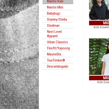
Mantis Kids
Mantis Mini
Babybugz
Stanley/Stella
MK
Stedman
Kids Essent
Next Level
Apparel
Urban Classics
Flexfit/Yupoong
MasterDis
TrueTimber®
Descatalogado
MK
Kids Esse