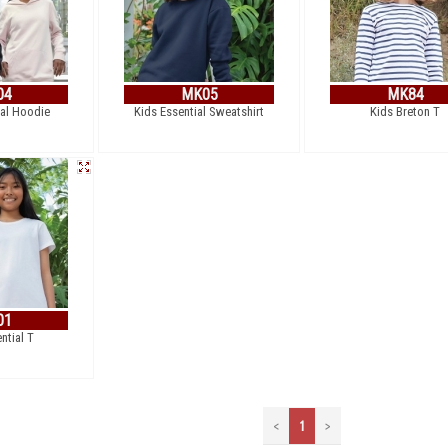
04
MK05
MK84
ial Hoodie
Kids Essential Sweatshirt
Kids Breton T
01
ntial T
<
1
>