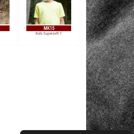
MK15
Kids Supersoft T