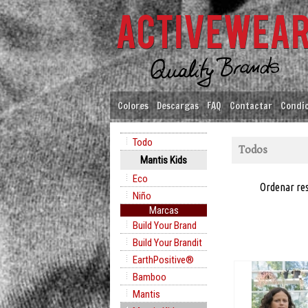
Colores
Descargas
FAQ
Contactar
Condic
Todo
Todos
Mantis Kids
Eco
Ordenar re
Niño
Marcas
Build Your Brand
Build Your Brandit
EarthPositive®
Bamboo
Mantis