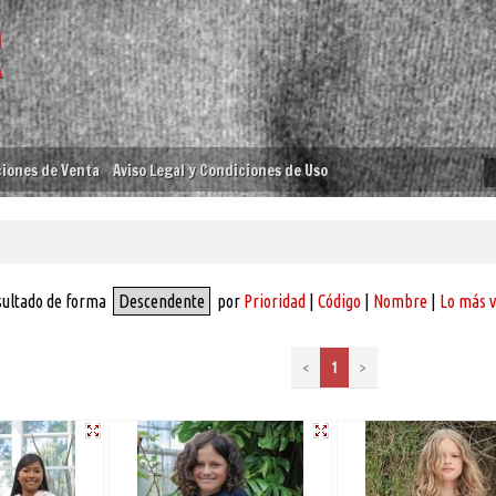
iones de Venta
Aviso Legal y Condiciones de Uso
sultado de forma
Descendente
por
Prioridad
|
Código
|
Nombre
|
Lo más 
<
1
>