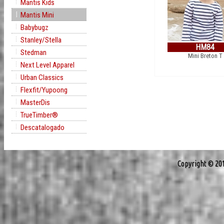
Mantis Kids
Mantis Mini
Babybugz
Stanley/Stella
HM84
Stedman
Mini Breton T
Next Level Apparel
Urban Classics
Flexfit/Yupoong
MasterDis
TrueTimber®
Descatalogado
Copyright © 20