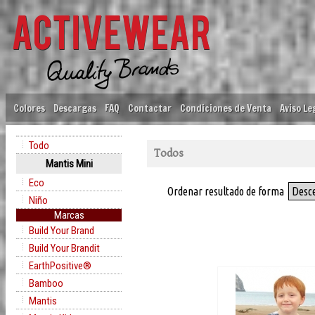
Colores
Descargas
FAQ
Contactar
Condiciones de Venta
Aviso Le
Todo
Todos
Mantis Mini
Eco
Ordenar resultado de forma
Desc
Niño
Marcas
Build Your Brand
Build Your Brandit
EarthPositive®
Bamboo
Mantis