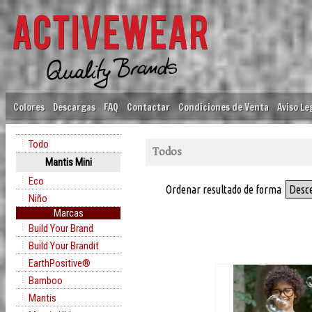
Colores
Descargas
FAQ
Contactar
Condiciones de Venta
Aviso Le
Todo
Todos
Mantis Mini
Eco
Ordenar resultado de forma
Desc
Niño
Marcas
Build Your Brand
Build Your Brandit
EarthPositive®
Bamboo
Mantis