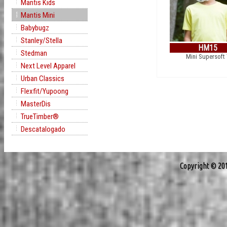
Mantis Kids
Mantis Mini
Babybugz
Stanley/Stella
HM15
Stedman
Mini Supersoft
Next Level Apparel
Urban Classics
Flexfit/Yupoong
MasterDis
TrueTimber®
Descatalogado
Copyright © 20